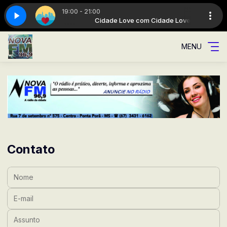
19:00 - 21:00
 com Cidade Love
da cidade
A Rádio da cidade
Cidade Love com Cidade Love
MENU
Contato
Nome:
E-mail:
Assunto: