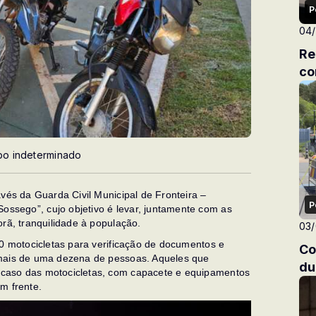
P
04
Re
co
po indeterminado
vés da Guarda Civil Municipal de Fronteira –
P
ssego”, cujo objetivo é levar, juntamente com as
orã, tranquilidade à população.
03
40 motocicletas para verificação de documentos e
Co
 mais de uma dezena de pessoas. Aqueles que
du
caso das motocicletas, com capacete e equipamentos
m frente.