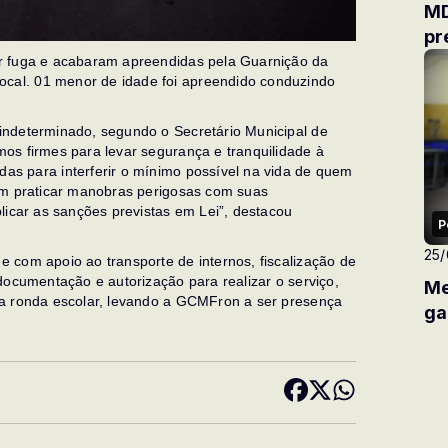
MD
pr
r fuga e acabaram apreendidas pela Guarnição da
al. 01 menor de idade foi apreendido conduzindo
indeterminado, segundo o Secretário Municipal de
os firmes para levar segurança e tranquilidade à
s para interferir o mínimo possível na vida de quem
em praticar manobras perigosas com suas
licar as sanções previstas em Lei”, destacou
P
25
 com apoio ao transporte de internos, fiscalização de
documentação e autorização para realizar o serviço,
Me
da ronda escolar, levando a GCMFron a ser presença
ga