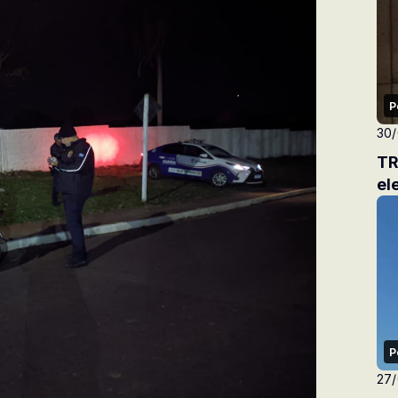
P
30
TR
el
P
27