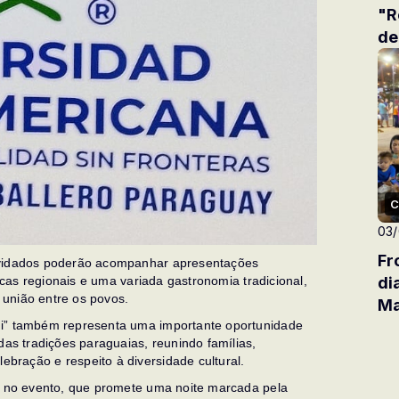
"R
de
C
03
Fr
nvidados poderão acompanhar apresentações
sicas regionais e uma variada gastronomia tradicional,
di
e união entre os povos.
Ma
ni” também representa uma importante oportunidade
das tradições paraguaias, reunindo famílias,
bração e respeito à diversidade cultural.
co no evento, que promete uma noite marcada pela