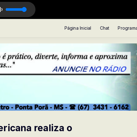
 JOSÉ com Mauro José
Página Inicial
Chat
Program
ricana realiza o