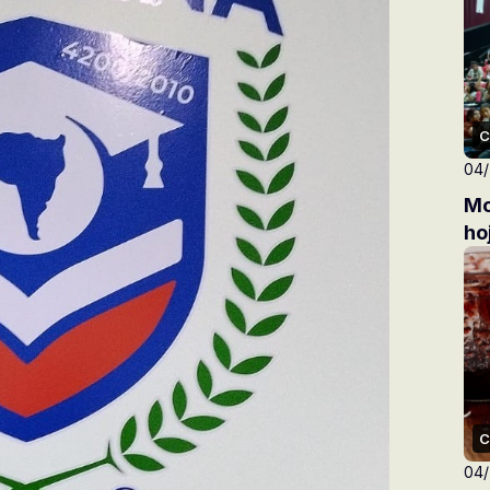
C
04
Mo
ho
C
04