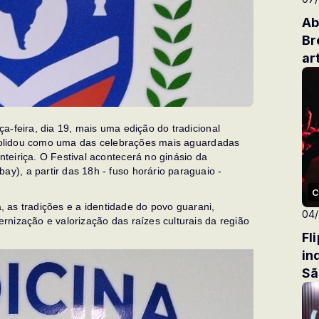
Ab
Br
ar
a-feira, dia 19, mais uma edição do tradicional
onsolidou como uma das celebrações mais aguardadas
eiriça. O Festival acontecerá no ginásio da
), a partir das 18h - fuso horário paraguaio -
C
a, as tradições e a identidade do povo guarani,
04
nização e valorização das raízes culturais da região
Fl
in
Sã