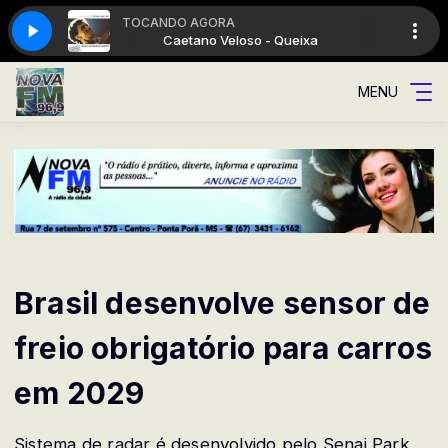
TOCANDO AGORA
eixa
Caetano Veloso - Queixa
MENU
Brasil desenvolve sensor de
freio obrigatório para carros
em 2029
Sistema de radar é desenvolvido pelo Senai Park,