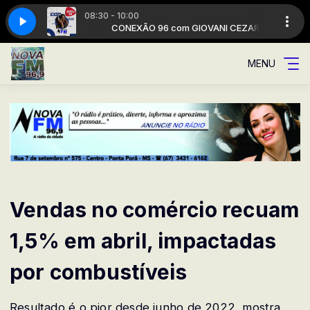
08:30 - 10:00
IOVANI CEZAR
de
A Rádio da cidade
CONEXÃO 96 com GIOVANI CEZAR
MENU
Vendas no comércio recuam
1,5% em abril, impactadas
por combustíveis
Resultado é o pior desde junho de 2022, mostra