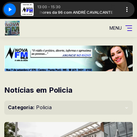
13:00 - 15:30
As Melhores da 96 com ANDRÉ CAVALCANTE
As Melho
MENU
Notícias em Policia
Categoria:
Policia