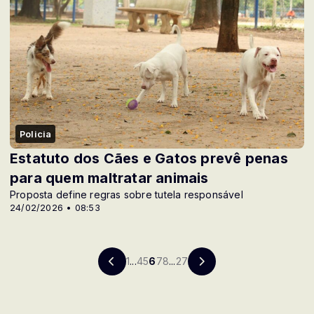
Policia
Estatuto dos Cães e Gatos prevê penas
para quem maltratar animais
Proposta define regras sobre tutela responsável
24/02/2026 • 08:53
1
...
4
5
6
7
8
...
27